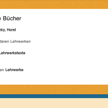
e Bücher
zky, Horst
nderen Lehrwerken
Lehrwerkstexte
den
Lehrwerke