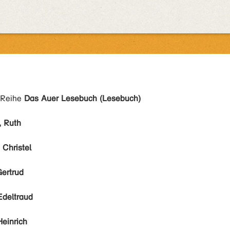
 Reihe
Das Auer Lesebuch (Lesebuch)
, Ruth
 Christel
Gertrud
Edeltraud
Heinrich