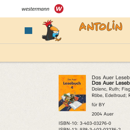
Das Auer Leseb
Das Auer Leseb
Dolenc, Ruth; Fisg
Röbe, Edeltraud; 
für BY
2004 Auer
ISBN‑10: 3-403-03276-0
ISBN‑13: 978-3-403-03276-2